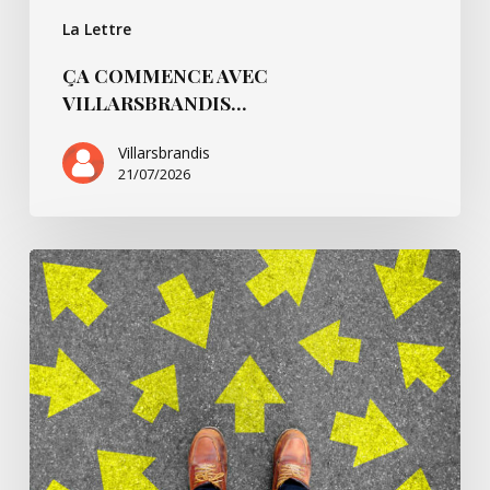
La Lettre
ÇA COMMENCE AVEC
VILLARSBRANDIS…
Villarsbrandis
21/07/2026
Ça
commence
pour…
André
B.