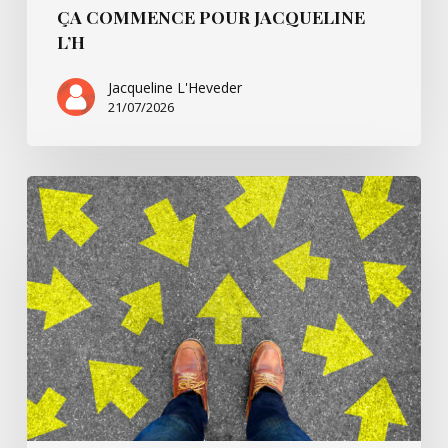
ÇA COMMENCE POUR JACQUELINE
L’H
Jacqueline L'Heveder
21/07/2026
Ça
commence
avec
Villarsbrandis…