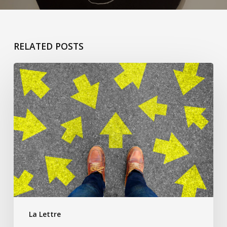
RELATED POSTS
ça
commence
pour
Jacqueline
L’h
La Lettre