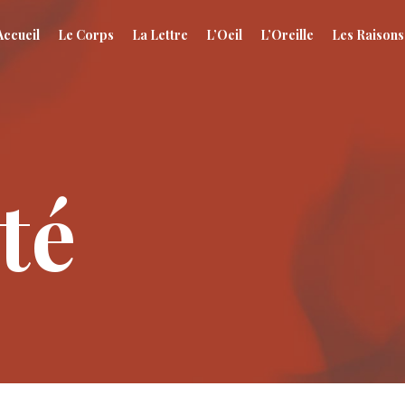
Accueil
Le Corps
La Lettre
L’Oeil
L’Oreille
Les Raisons
té