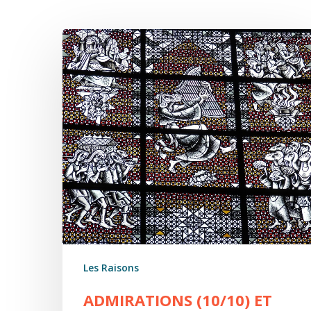
Admirations
(10/10)
Et
ceux
qu’il
vainc
perdent
joyeux
Les Raisons
ADMIRATIONS (10/10) ET