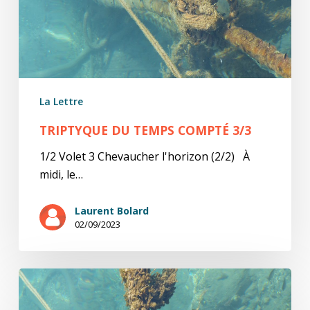
La Lettre
TRIPTYQUE DU TEMPS COMPTÉ 3/3
1/2 Volet 3 Chevaucher l'horizon (2/2) À
midi, le…
Laurent Bolard
02/09/2023
Triptyque
du