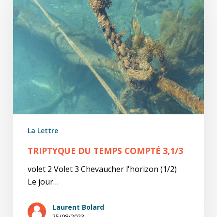
Temps
compté
3,1/3
La Lettre
TRIPTYQUE DU TEMPS COMPTÉ 3,1/3
volet 2 Volet 3 Chevaucher l'horizon (1/2)
Le jour…
Laurent Bolard
25/08/2023