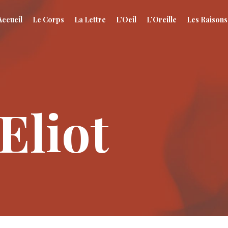
Accueil
Le Corps
La Lettre
L’Oeil
L’Oreille
Les Raisons
Eliot