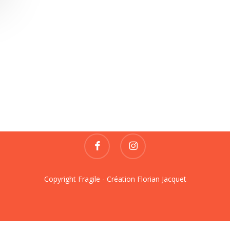
Fragile
REVUE DE CRÉATIONS
contact@fragile-revue.fr
facebook
instagram
Copyright Fragile - Création
Florian Jacquet