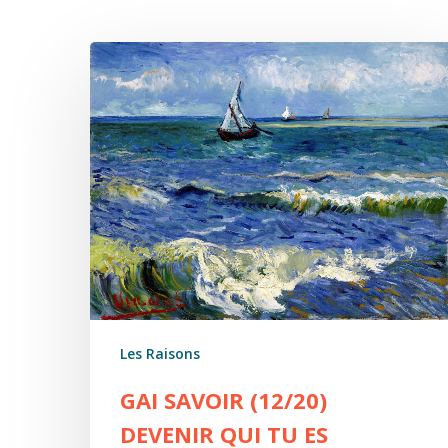
Gai
savoir
(12/20)
Devenir
qui
tu
es
Les Raisons
GAI SAVOIR (12/20)
DEVENIR QUI TU ES