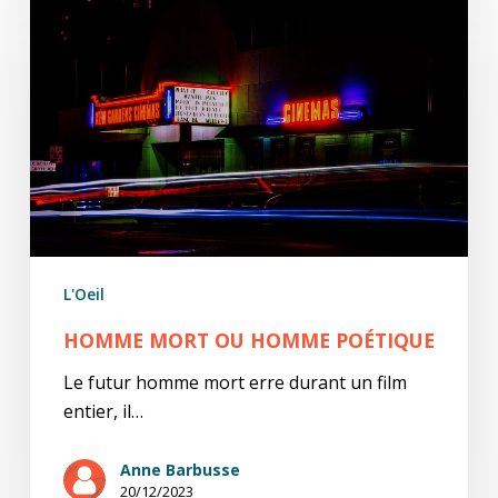
mort
ou
homme
poétique
L'Oeil
HOMME MORT OU HOMME POÉTIQUE
Le futur homme mort erre durant un film
entier, il…
Anne Barbusse
20/12/2023