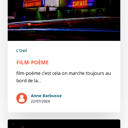
L'Oeil
FILM-POÈME
film-poème c’est cela on marche toujours au
bord de la…
Anne Barbusse
22/07/2024
Homme