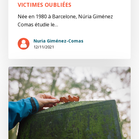
VICTIMES OUBLIÉES
Née en 1980 à Barcelone, Núria Giménez
Comas étudie le…
Nuria Giménez-Comas
12/11/2021
D’autres
vies
que
les
leurs
(2/2)