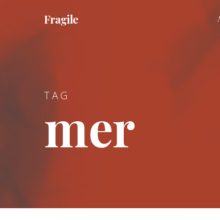
Skip
Fragile
to
main
content
TAG
mer