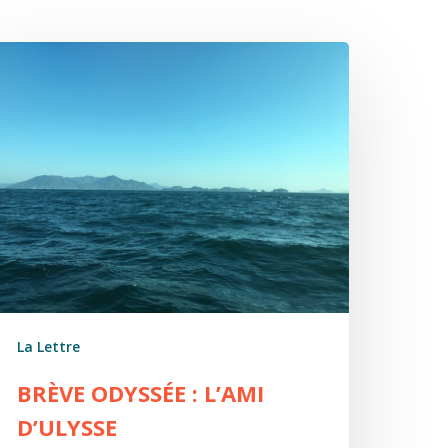
rève
dyssée
’Ami
’Ulysse
La Lettre
BRÈVE ODYSSÉE : L’AMI
D’ULYSSE