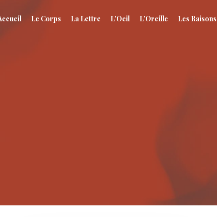
Accueil
Le Corps
La Lettre
L’Oeil
L’Oreille
Les Raisons