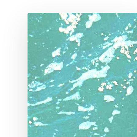
Avril-
sur-
mer
Hit enter to search or ESC to close