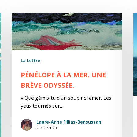
Pénélope
B
à
o
la
:
mer.
L
Une
d
brève
La Lettre
odyssée.
PÉNÉLOPE À LA MER. UNE
BRÈVE ODYSSÉE.
« Que gémis-tu d’un soupir si amer, Les
yeux tournés sur…
Laure-Anne Fillias-Bensussan
25/08/2020