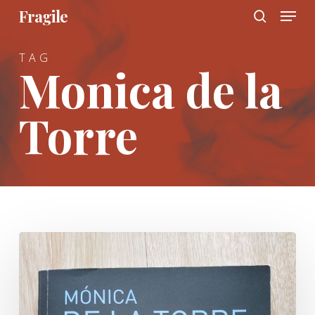
Menu
Skip
Fragile
to
search
main
TAG
content
Monica de la
Torre
Langage
corporate