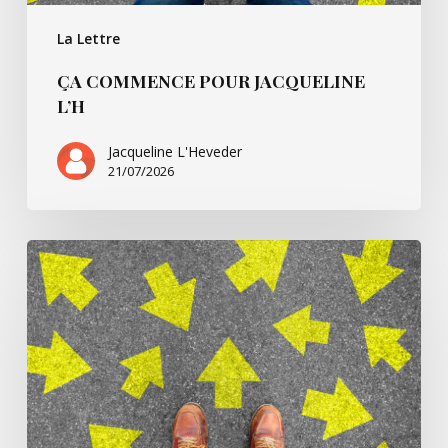
La Lettre
ÇA COMMENCE POUR JACQUELINE
L’H
Jacqueline L'Heveder
21/07/2026
Ça
commence
avec
Villarsbrandis…