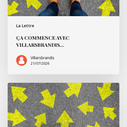
La Lettre
ÇA COMMENCE AVEC
VILLARSBRANDIS…
Villarsbrandis
21/07/2026
Ça
commence
pour…
André
B.