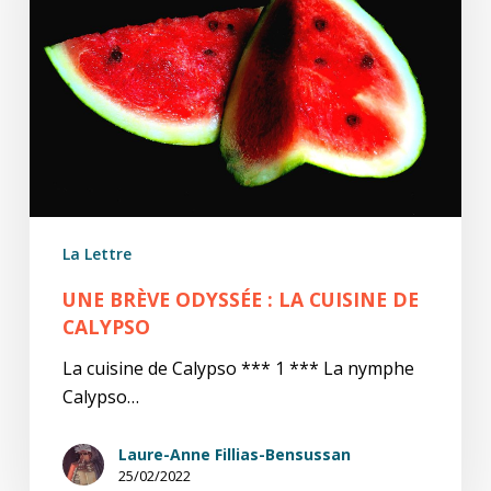
cuisine
de
Calypso
La Lettre
UNE BRÈVE ODYSSÉE : LA CUISINE DE
CALYPSO
La cuisine de Calypso *** 1 *** La nymphe
Calypso…
Laure-Anne Fillias-Bensussan
25/02/2022