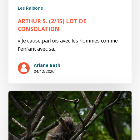
Les Raisons
ARTHUR S. (2/15) LOT DE
CONSOLATION
« Je cause parfois avec les hommes comme
l'enfant avec sa…
Ariane Beth
04/12/2020
Arthur
S.
(1/15)
Fiat
lux