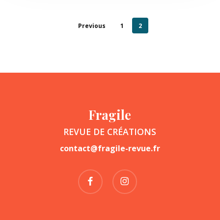
Previous
1
2
Fragile
REVUE DE CRÉATIONS
contact@fragile-revue.fr
facebook
instagram