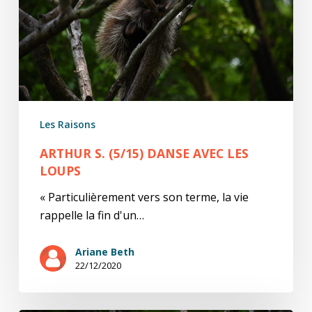
les
loups
Les Raisons
ARTHUR S. (5/15) DANSE AVEC LES
LOUPS
« Particulièrement vers son terme, la vie
rappelle la fin d'un…
Ariane Beth
22/12/2020