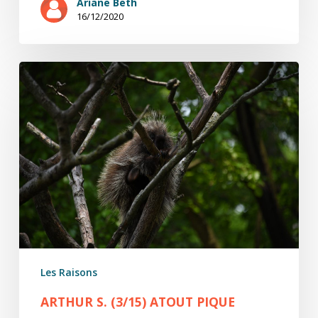
Ariane Beth
16/12/2020
Arthur
S.
(3/15)
Atout
pique
Les Raisons
ARTHUR S. (3/15) ATOUT PIQUE