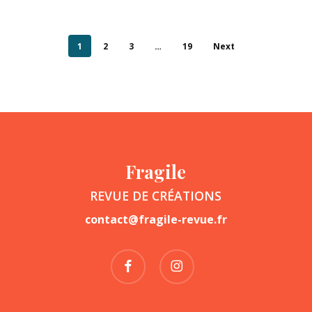
1
2
3
…
19
Next
Fragile
REVUE DE CRÉATIONS
contact@fragile-revue.fr
facebook
instagram