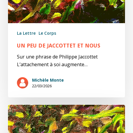
La Lettre
Le Corps
UN PEU DE JACCOTTET ET NOUS
Sur une phrase de Philippe Jaccottet
L’attachement à soi augmente…
Michèle Monte
22/03/2026
Un
peu
de
Michaux