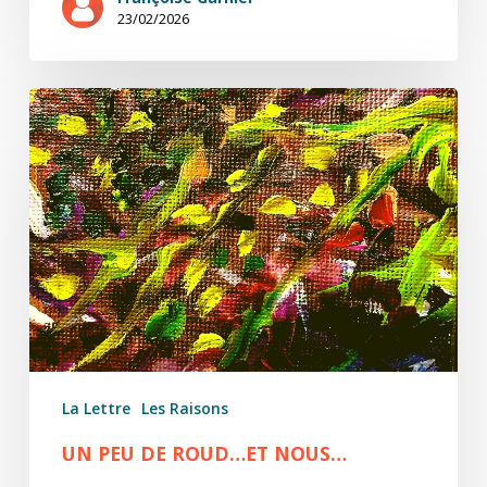
23/02/2026
Un
peu
de
Roud…
et
nous…
La Lettre
Les Raisons
UN PEU DE ROUD…ET NOUS…