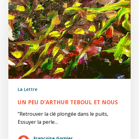
Un
peu
d’Arthur
Teboul
et
nous
La Lettre
UN PEU D’ARTHUR TEBOUL ET NOUS
"Retrouver la clé plongée dans le puits,
Essuyer la perle…
Françoise Garnier