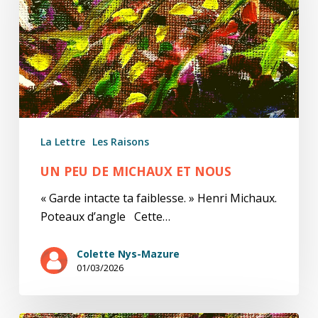
et
nous
La Lettre
Les Raisons
UN PEU DE MICHAUX ET NOUS
« Garde intacte ta faiblesse. » Henri Michaux.
Poteaux d’angle Cette…
Colette Nys-Mazure
01/03/2026