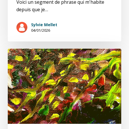
Voici un segment de phrase qui m'habite
depuis que je…
Sylvie Mellet
04/01/2026
Un
peu
de
Godel
et
nous