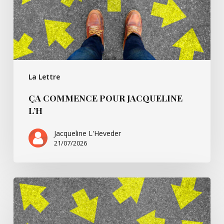
La Lettre
ÇA COMMENCE POUR JACQUELINE
L’H
Jacqueline L'Heveder
21/07/2026
Ça
commence
avec
Villarsbrandis…