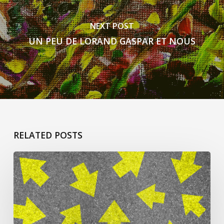
NEXT POST
UN PEU DE LORAND GASPAR ET NOUS
RELATED POSTS
ça
commence
pour
Jacqueline
L’h