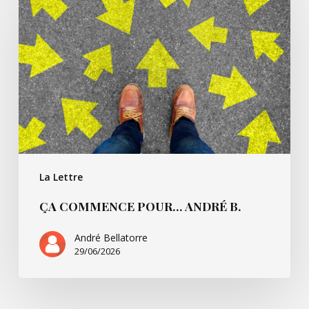
pour…
André
B.
La Lettre
ÇA COMMENCE POUR… ANDRÉ B.
André Bellatorre
29/06/2026