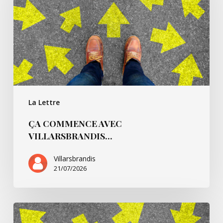
La Lettre
ÇA COMMENCE AVEC
VILLARSBRANDIS…
Villarsbrandis
21/07/2026
Ça
commence