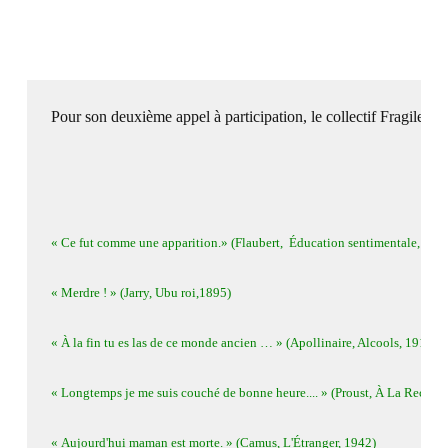
Pour son deuxième appel à participation, le collectif Fragile vo
« Ce fut comme une apparition.» (Flaubert,  
Éducation sentimentale
, 186
« Merdre ! » (Jarry, 
Ubu roi
,1895)
« À la fin tu es las de ce monde ancien … » (Apollinaire, 
Alcools
, 1913)
« Longtemps je me suis couché de bonne heure.... » (Proust, 
À La Recherc
« Aujourd'hui maman est morte. » (Camus, 
L'Étranger
, 1942)