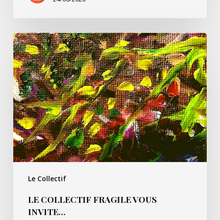
Le
Collectif
Fragile
vous
invite…
Le Collectif
LE COLLECTIF FRAGILE VOUS
INVITE…