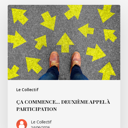
ÇA
COMMENCE…
Deuxième
appel
à
participation
Le Collectif
ÇA COMMENCE… DEUXIÈME APPEL À
PARTICIPATION
Le Collectif
24/06/2026