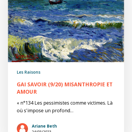
et
amour
Les Raisons
GAI SAVOIR (9/20) MISANTHROPIE ET
AMOUR
« n°134 Les pessimistes comme victimes. Là
où s'impose un profond…
Ariane Beth
24/03/2023