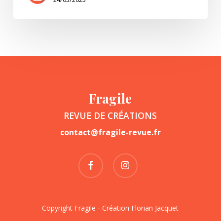
Fragile
REVUE DE CRÉATIONS
contact@fragile-revue.fr
facebook
instagram
Copyright Fragile - Création
Florian Jacquet