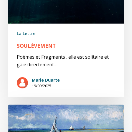
La Lettre
SOULÈVEMENT
Poèmes et Fragments . elle est solitaire et
gaie directement…
Marie Duarte
19/09/2025
Gai
savoir
(9/20)
Misanthropie