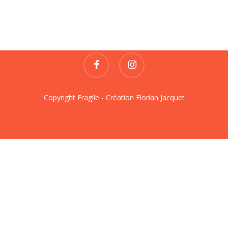
REVUE DE CRÉATIONS
contact@fragile-revue.fr
facebook
instagram
Copyright Fragile - Création
Florian Jacquet