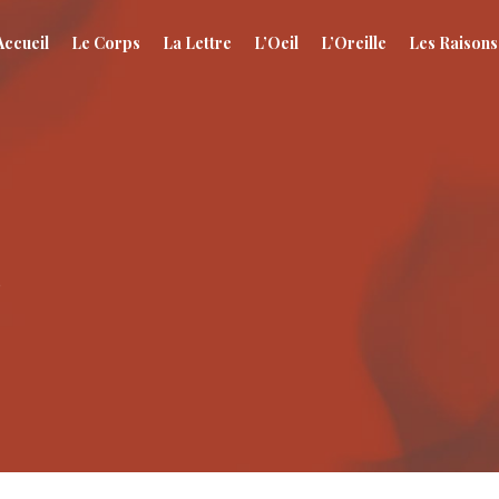
Accueil
Le Corps
La Lettre
L’Oeil
L’Oreille
Les Raisons
r