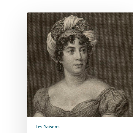
L’impartiale
(8/10)
Point
de
fléau
politique
plus
redoutable
Les Raisons