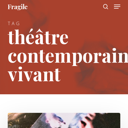
Menu
Skip
Fragile
to
search
main
TAG
content
théâtre
contemporai
vivant
Triptyque
transmetteurs