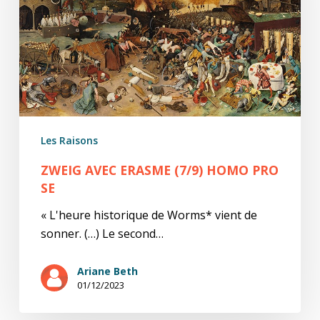
pro
se
Les Raisons
ZWEIG AVEC ERASME (7/9) HOMO PRO
SE
« L'heure historique de Worms* vient de
sonner. (…) Le second…
Ariane Beth
01/12/2023