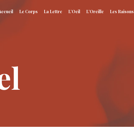
Accueil
Le Corps
La Lettre
L’Oeil
L’Oreille
Les Raisons
el