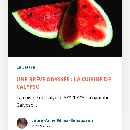
cuisine
de
Calypso
La Lettre
UNE BRÈVE ODYSSÉE : LA CUISINE DE
CALYPSO
La cuisine de Calypso *** 1 *** La nymphe
Calypso…
Laure-Anne Fillias-Bensussan
25/02/2022