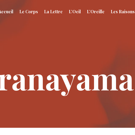
Accueil
Le Corps
La Lettre
L’Oeil
L’Oreille
Les Raisons
pranayama