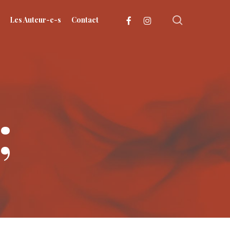
search
facebook
instagram
Les Auteur-e-s
Contact
;