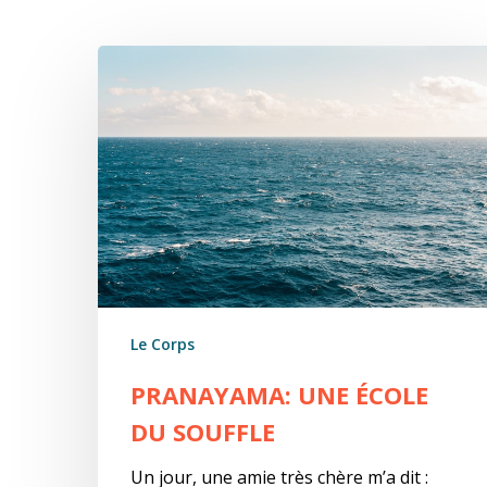
Pranayama:
une
école
du
souffle
Le Corps
PRANAYAMA: UNE ÉCOLE
DU SOUFFLE
Un jour, une amie très chère m’a dit :