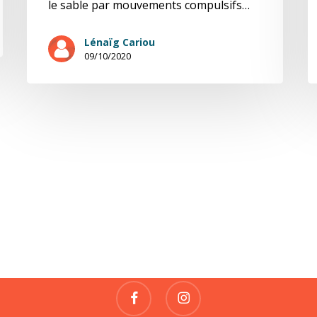
le sable par mouvements compulsifs…
Lénaïg Cariou
09/10/2020
Fragile
REVUE DE CRÉATIONS
contact@fragile-revue.fr
facebook
instagram