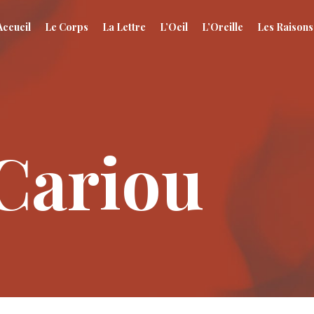
Accueil
Le Corps
La Lettre
L’Oeil
L’Oreille
Les Raisons
Cariou