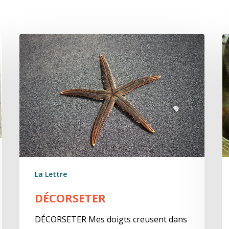
Décorseter
T
d
n
La Lettre
DÉCORSETER
DÉCORSETER Mes doigts creusent dans