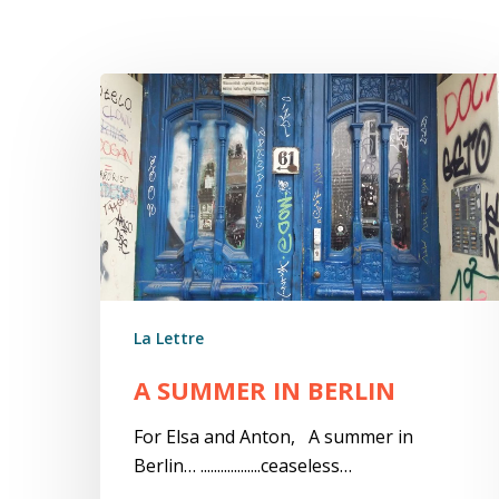
A
summer
in
Berlin
La Lettre
A SUMMER IN BERLIN
For Elsa and Anton, A summer in
Berlin… ..................ceaseless…