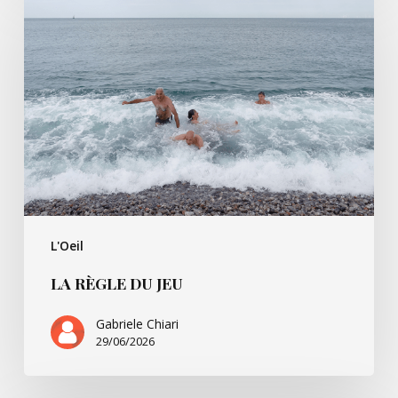
Règle
du
jeu
L'Oeil
LA RÈGLE DU JEU
Gabriele Chiari
29/06/2026