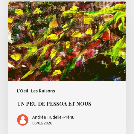
Un
peu
de
Pessoa
et
nous
L'Oeil
Les Raisons
UN PEU DE PESSOA ET NOUS
Andrée Hudelle-Préhu
06/02/2026