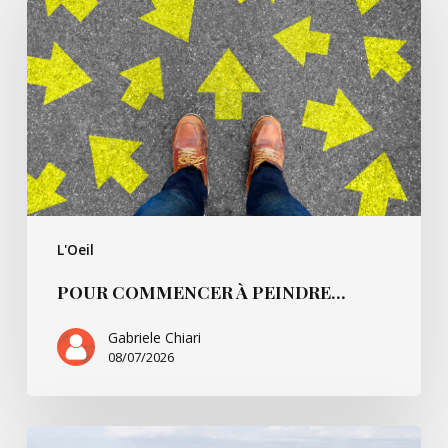
à
peindre…
L'Oeil
POUR COMMENCER À PEINDRE…
Gabriele Chiari
08/07/2026
La