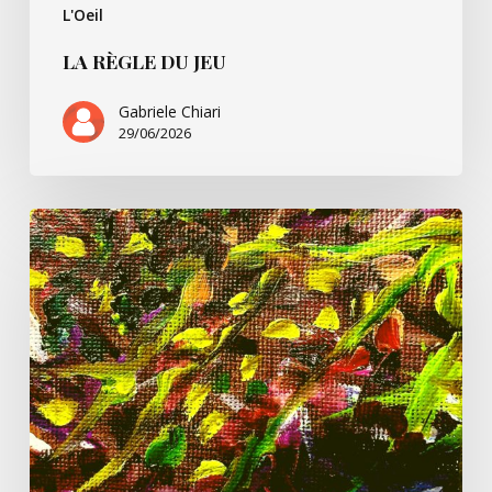
L'Oeil
LA RÈGLE DU JEU
Gabriele Chiari
29/06/2026
Un
peu
de
Pessoa
et
nous