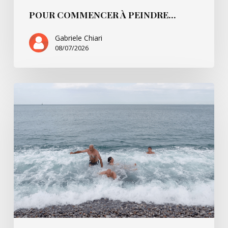
POUR COMMENCER À PEINDRE…
Gabriele Chiari
08/07/2026
La
Règle
du
jeu