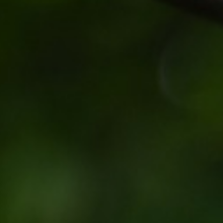
Hit enter to search or ESC to close