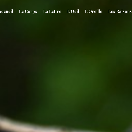
Accueil
Le Corps
La Lettre
L’Oeil
L’Oreille
Les Raisons