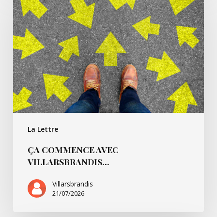
commence
avec
Villarsbrandis…
La Lettre
ÇA COMMENCE AVEC
VILLARSBRANDIS…
Villarsbrandis
21/07/2026