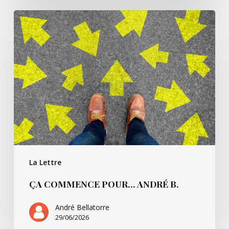
Ça
commence
pour…
André
B.
La Lettre
ÇA COMMENCE POUR… ANDRÉ B.
André Bellatorre
29/06/2026