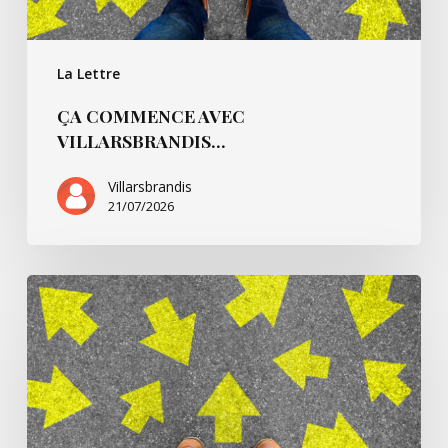
La Lettre
ÇA COMMENCE AVEC
VILLARSBRANDIS…
Villarsbrandis
21/07/2026
Ça
commence
pour…
André
B.