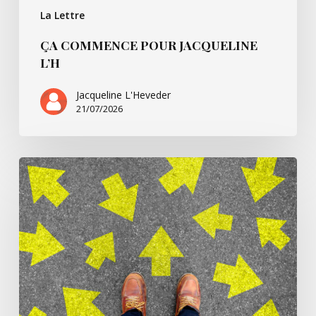
La Lettre
ÇA COMMENCE POUR JACQUELINE
L’H
Jacqueline L'Heveder
21/07/2026
Ça
commence
avec
Villarsbrandis…