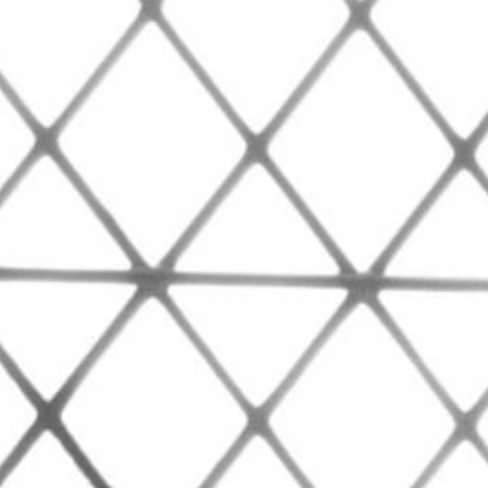
Hit enter to search or ESC to close