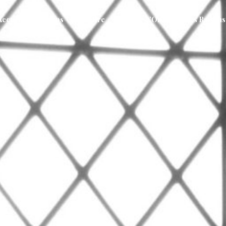
Accueil
Le Corps
La Lettre
L’Oeil
L’Oreille
Les Raisons