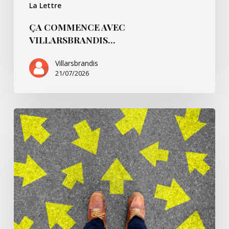
La Lettre
ÇA COMMENCE AVEC
VILLARSBRANDIS…
Villarsbrandis
21/07/2026
Ça
commence
pour…
André
B.