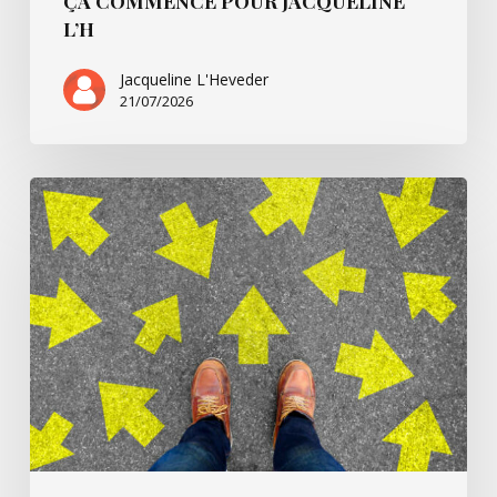
ÇA COMMENCE POUR JACQUELINE
L’H
Jacqueline L'Heveder
21/07/2026
Ça
commence
avec
Villarsbrandis…