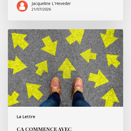
Jacqueline L'Heveder
21/07/2026
Ça
commence
avec
Villarsbrandis…
La Lettre
ÇA COMMENCE AVEC