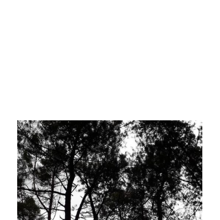
…
.
.