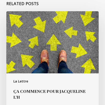
RELATED POSTS
ça
commence
pour
Jacqueline
L’h
La Lettre
ÇA COMMENCE POUR JACQUELINE
L’H