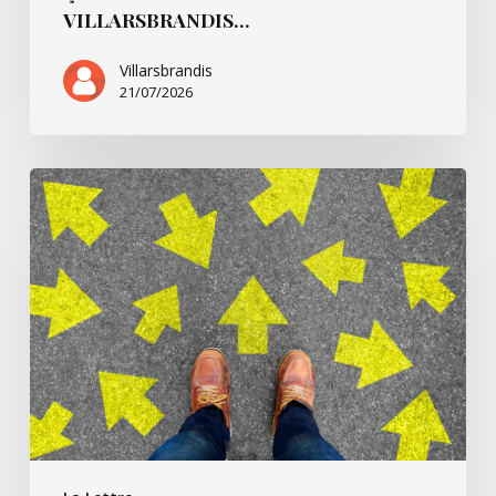
VILLARSBRANDIS…
Villarsbrandis
21/07/2026
Ça
commence
pour…
André
B.