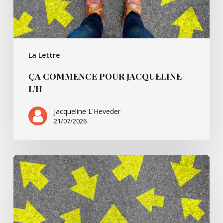
La Lettre
ÇA COMMENCE POUR JACQUELINE
L’H
Jacqueline L'Heveder
21/07/2026
Ça
commence
avec
Villarsbrandis…