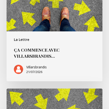
La Lettre
ÇA COMMENCE AVEC
VILLARSBRANDIS…
Villarsbrandis
21/07/2026
Ça
commence
pour…