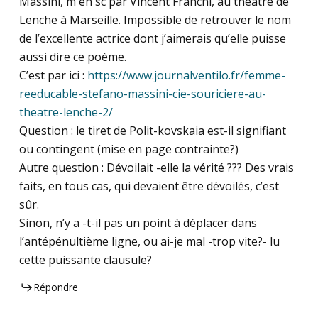
Massini, m en sc par Vincent Franchi, au théâtre de
Lenche à Marseille. Impossible de retrouver le nom
de l’excellente actrice dont j’aimerais qu’elle puisse
aussi dire ce poème.
C’est par ici :
https://www.journalventilo.fr/femme-
reeducable-stefano-massini-cie-souriciere-au-
theatre-lenche-2/
Question : le tiret de Polit-kovskaia est-il signifiant
ou contingent (mise en page contrainte?)
Autre question : Dévoilait -elle la vérité ??? Des vrais
faits, en tous cas, qui devaient être dévoilés, c’est
sûr.
Sinon, n’y a -t-il pas un point à déplacer dans
l’antépénultième ligne, ou ai-je mal -trop vite?- lu
cette puissante clausule?
Répondre