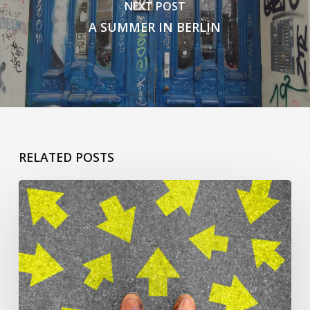
NEXT POST
A SUMMER IN BERLIN
RELATED POSTS
ça
commence
pour
Jacqueline
L’h