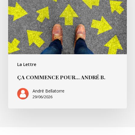
André
B.
La Lettre
ÇA COMMENCE POUR… ANDRÉ B.
André Bellatorre
29/06/2026