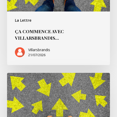
La Lettre
ÇA COMMENCE AVEC
VILLARSBRANDIS…
Villarsbrandis
21/07/2026
Ça
commence
pour…
André
B.