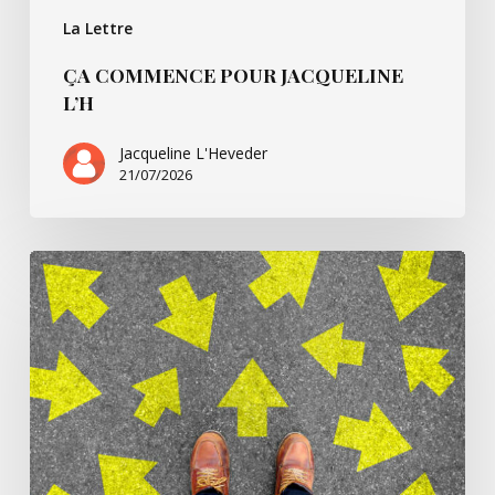
La Lettre
ÇA COMMENCE POUR JACQUELINE
L’H
Jacqueline L'Heveder
21/07/2026
Ça
commence
avec
Villarsbrandis…