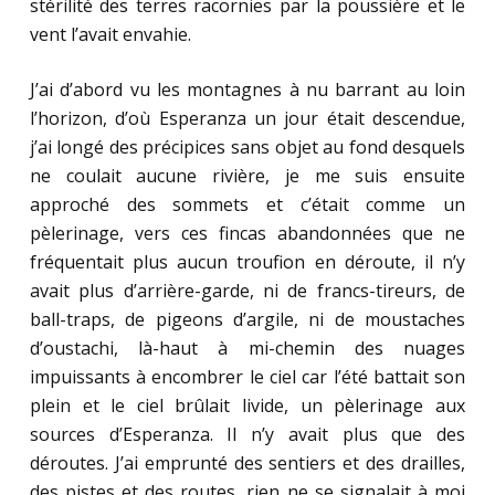
stérilité des terres racornies par la poussière et le
vent l’avait envahie.
J’ai d’abord vu les montagnes à nu barrant au loin
l’horizon, d’où Esperanza un jour était descendue,
j’ai longé des précipices sans objet au fond desquels
ne coulait aucune rivière, je me suis ensuite
approché des sommets et c’était comme un
pèlerinage, vers ces
fincas
abandonnées que ne
fréquentait plus aucun troufion en déroute, il n’y
avait plus d’arrière-garde, ni de francs-tireurs, de
ball-traps, de pigeons d’argile, ni de moustaches
d’oustachi, là-haut à mi-chemin des nuages
impuissants à encombrer le ciel car l’été battait son
plein et le ciel brûlait livide, un pèlerinage aux
sources d’Esperanza. Il n’y avait plus que des
déroutes. J’ai emprunté des sentiers et des drailles,
des pistes et des routes, rien ne se signalait à moi