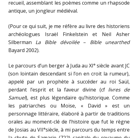
recueil, assemblant les poèmes comme un rhapsode
antique, un jongleur médiéval.
(Pour ce qui suit, je me réfère au livre des historiens
archéologues Israël Finkelstein et Neil Asher
Silberman
La Bible dévoilée
–
Bible unearthed
Bayard 2002).
Le parcours d’un berger à Juda au XI° siècle avant JC
(son lointain descendant si l’on en croit la rumeur),
appelé par un prophète à succéder au roi Saül,
perdant l’esprit et la faveur divine (cf
livres de
Samuel
), est plus légendaire qu’historique. Comme
les patriarches ou Moïse, « David » est un
personnage littéraire, élaboré à partir de traditions
orales au moment-clé de l’histoire que fut le règne
de Josias au VII°siècle, à mi parcours du temps entre
la chute de Samarie (722) capitale du royaume du