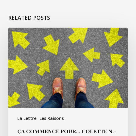
RELATED POSTS
Ça
commence
pour…
Colette
N.-
M.
La Lettre
Les Raisons
ÇA COMMENCE POUR… COLETTE N.-