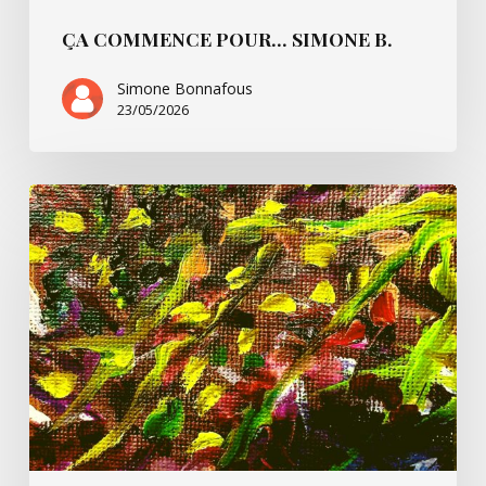
ÇA COMMENCE POUR… SIMONE B.
Simone Bonnafous
23/05/2026
Un
peu
de
Paul
Ricoeur
et
nous