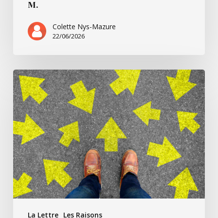
M.
Colette Nys-Mazure
22/06/2026
Ça
commence
pour…
Simone
B.
La Lettre
Les Raisons