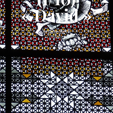
« David »
Ariane Beth
17/06/2023