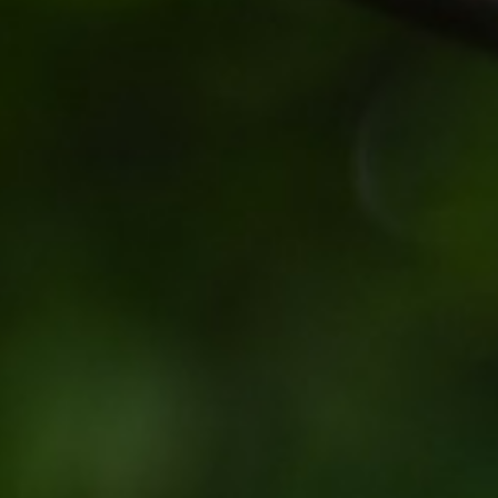
Hit enter to search or ESC to close