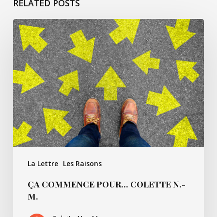
RELATED POSTS
Ça
commence
pour…
Colette
N.-
M.
La Lettre
Les Raisons
ÇA COMMENCE POUR… COLETTE N.-
M.