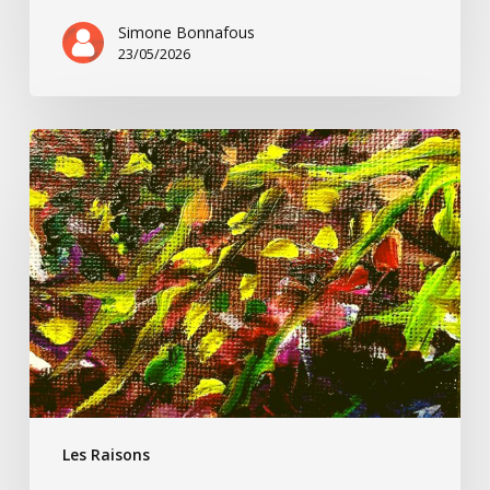
Simone Bonnafous
23/05/2026
Un
peu
de
Paul
Ricoeur
et
nous
Les Raisons