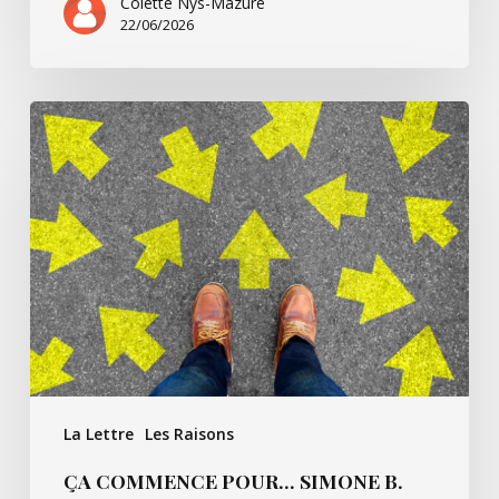
Colette Nys-Mazure
22/06/2026
Ça
commence
pour…
Simone
B.
La Lettre
Les Raisons
ÇA COMMENCE POUR… SIMONE B.