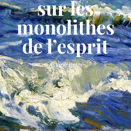
sur les
monolithes
de l’esprit
Ariane Beth
03/03/2023