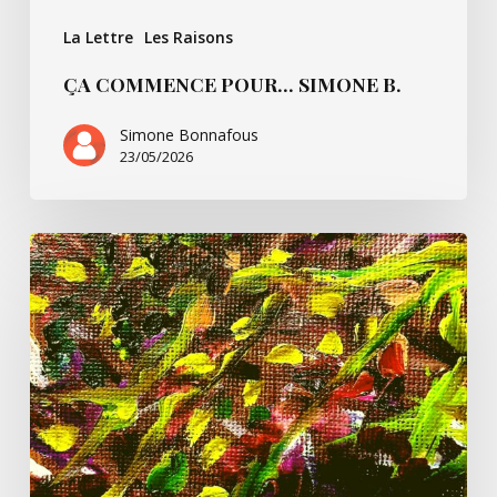
La Lettre
Les Raisons
ÇA COMMENCE POUR… SIMONE B.
Simone Bonnafous
23/05/2026
Un
peu
de
Paul
Ricoeur
et
nous