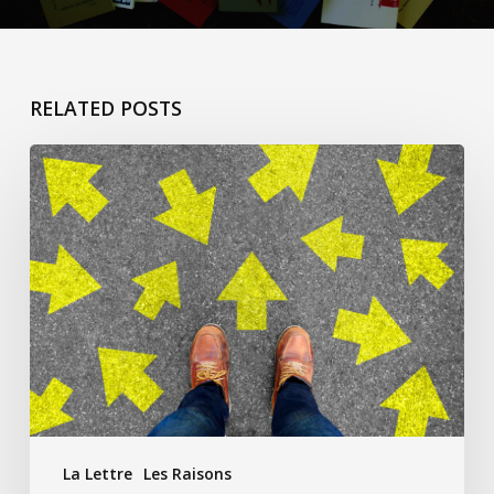
RELATED POSTS
Ça
commence
pour…
Colette
N.-
M.
La Lettre
Les Raisons