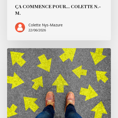
ÇA COMMENCE POUR… COLETTE N.-
M.
Colette Nys-Mazure
22/06/2026
Ça
commence
pour…
Simone
B.