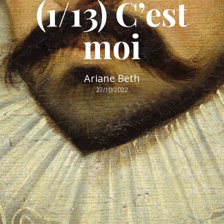
(1/13) C’est
moi
Ariane Beth
27/10/2022