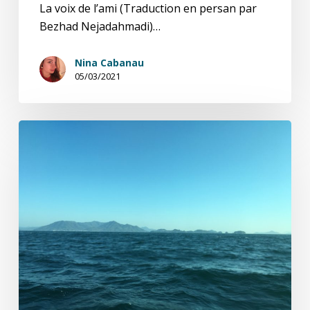
La voix de l’ami (Traduction en persan par
Bezhad Nejadahmadi)…
Nina Cabanau
05/03/2021
Brève
odyssée
:
L’Ami
d’Ulysse