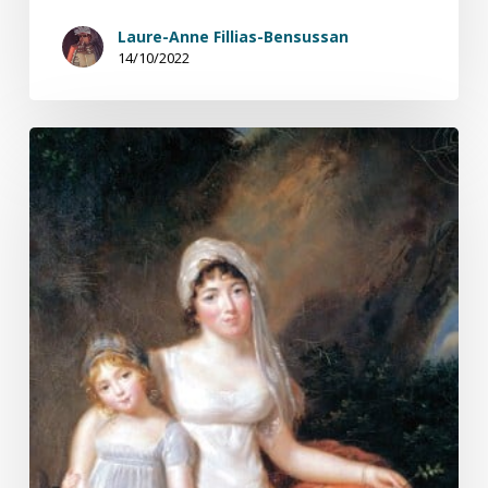
Laure-Anne Fillias-Bensussan
14/10/2022
La
généreuse
(2/4)
Ces
attachements
purs
et
vrais