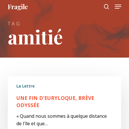
Menu
Skip
Fragile
to
search
main
TAG
content
amitié
Une
La Lettre
Fin
d’Euryloque,
UNE FIN D’EURYLOQUE, BRÈVE
brève
ODYSSÉE
odyssée
« Quand nous sommes à quelque distance
de l'île et que…