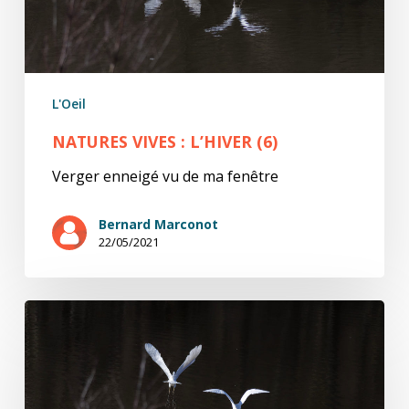
L'Oeil
NATURES VIVES : L’HIVER (6)
Verger enneigé vu de ma fenêtre
Bernard Marconot
22/05/2021
natures
ViVes
:
l’hiver
(5)