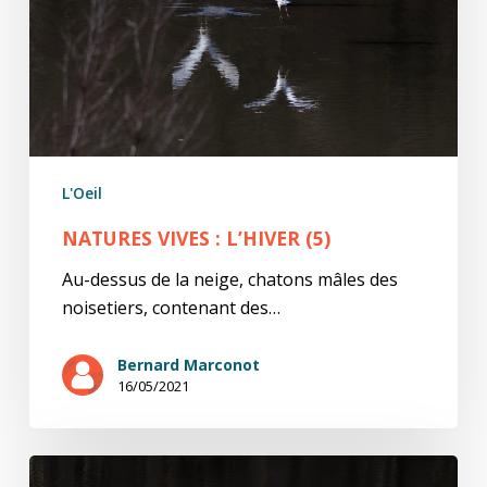
L'Oeil
NATURES VIVES : L’HIVER (5)
Au-dessus de la neige, chatons mâles des
noisetiers, contenant des…
Bernard Marconot
16/05/2021
natures