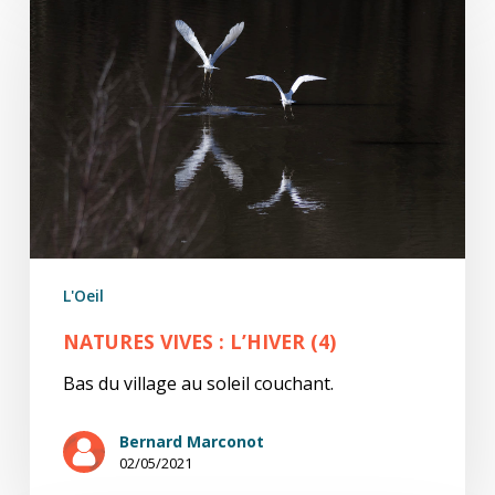
ViVes
:
l’hiver
(4)
L'Oeil
NATURES VIVES : L’HIVER (4)
Bas du village au soleil couchant.
Bernard Marconot
02/05/2021