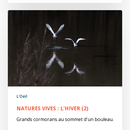
natures
ViVes
:
l’hiver
(2)
L'Oeil
NATURES VIVES : L’HIVER (2)
Grands cormorans au sommet d'un bouleau.