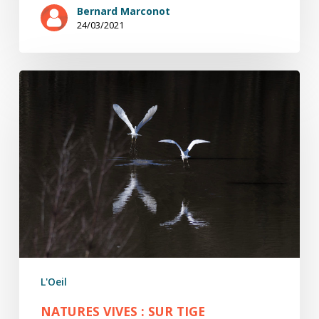
Bernard Marconot
24/03/2021
natures
ViVes
:
sur
tige
L'Oeil
NATURES VIVES : SUR TIGE