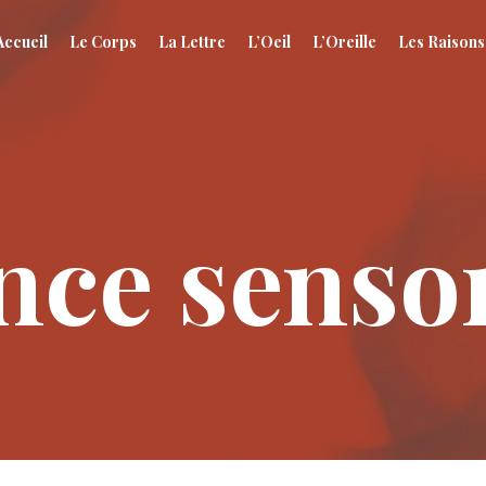
Accueil
Le Corps
La Lettre
L’Oeil
L’Oreille
Les Raisons
nce sensor