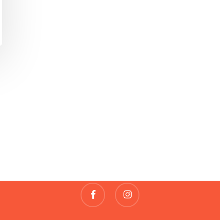
Fragile
REVUE DE CRÉATIONS
contact@fragile-revue.fr
facebook
instagram