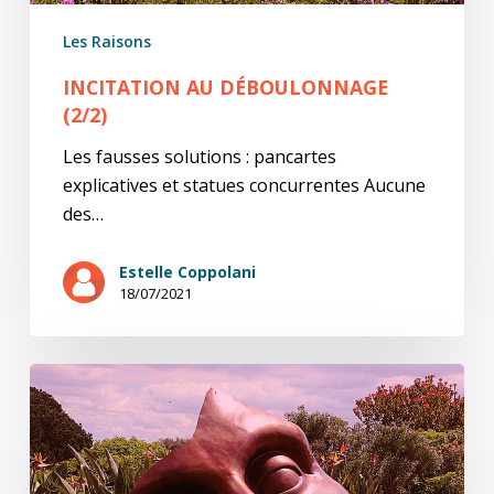
Les Raisons
INCITATION AU DÉBOULONNAGE
(2/2)
Les fausses solutions : pancartes
explicatives et statues concurrentes Aucune
des…
Estelle Coppolani
18/07/2021
Incitation
au
déboulonnage
(1/2)