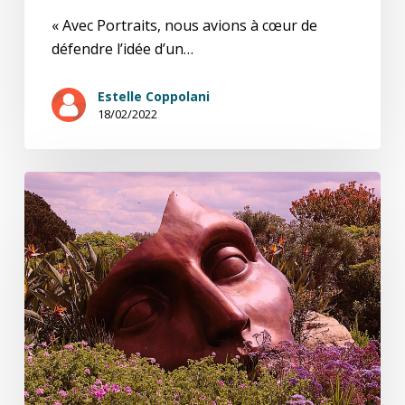
« Avec Portraits, nous avions à cœur de
défendre l’idée d’un…
Estelle Coppolani
18/02/2022
Incitation
au
déboulonnage
(2/2)