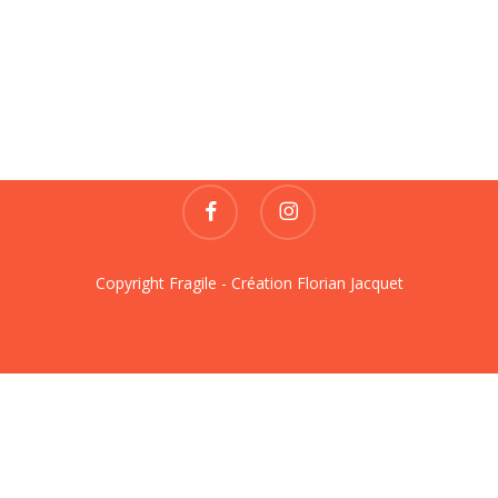
Fragile
REVUE DE CRÉATIONS
contact@fragile-revue.fr
facebook
instagram
Copyright Fragile - Création
Florian Jacquet