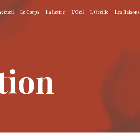
Accueil
Le Corps
La Lettre
L’Oeil
L’Oreille
Les Raisons
tion