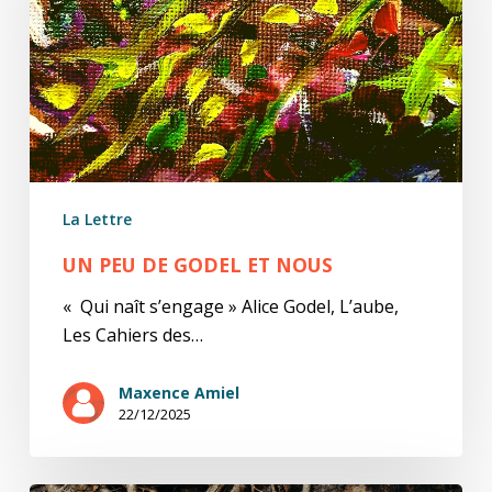
et
nous
La Lettre
UN PEU DE GODEL ET NOUS
« Qui naît s’engage » Alice Godel, L’aube,
Les Cahiers des…
Maxence Amiel
22/12/2025