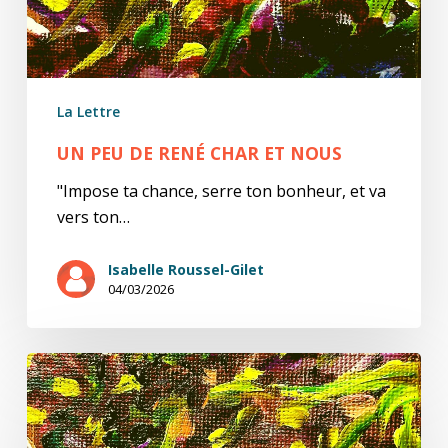
La Lettre
UN PEU DE RENÉ CHAR ET NOUS
"Impose ta chance, serre ton bonheur, et va
vers ton…
Isabelle Roussel-Gilet
04/03/2026
Un
peu
de
Godel