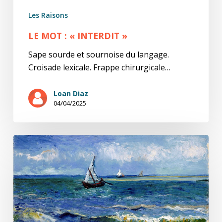
Les Raisons
LE MOT : « INTERDIT »
Sape sourde et sournoise du langage.
Croisade lexicale. Frappe chirurgicale…
Loan Diaz
04/04/2025
Gai
savoir
(20/20)
Libre
notre
art
gai