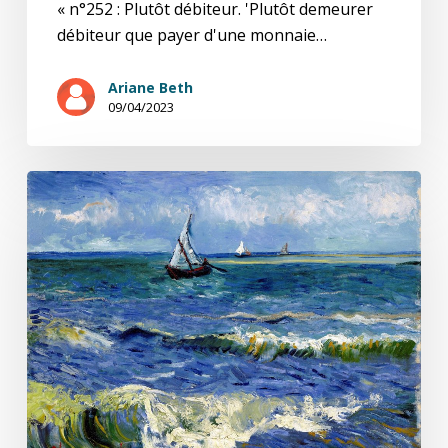
« n°252 : Plutôt débiteur. 'Plutôt demeurer
débiteur que payer d'une monnaie…
Ariane Beth
09/04/2023
Gai
savoir
(11/20)
L’animal
malheureux