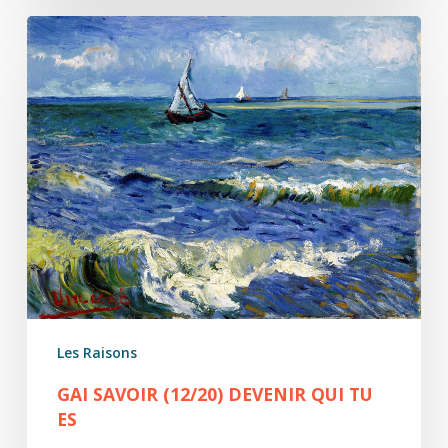
Gai
savoir
(12/20)
Devenir
qui
tu
es
Les Raisons
GAI SAVOIR (12/20) DEVENIR QUI TU
ES