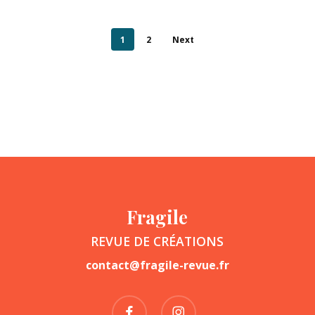
1
2
Next
Fragile
REVUE DE CRÉATIONS
contact@fragile-revue.fr
facebook
instagram