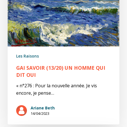
qui
dit
oui
Les Raisons
GAI SAVOIR (13/20) UN HOMME QUI
DIT OUI
« n°276 : Pour la nouvelle année. Je vis
encore, je pense…
Ariane Beth
14/04/2023