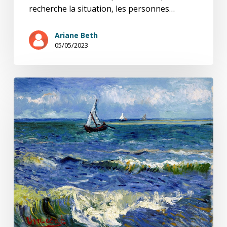
recherche la situation, les personnes…
Ariane Beth
05/05/2023
Gai
savoir
(14/20)
Aux
prédicateurs
de
morale