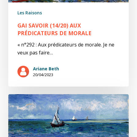
Les Raisons
GAI SAVOIR (14/20) AUX
PRÉDICATEURS DE MORALE
« n°292 : Aux prédicateurs de morale. Je ne
veux pas faire…
Ariane Beth
20/04/2023
Gai
savoir
(13/20)
Un
homme