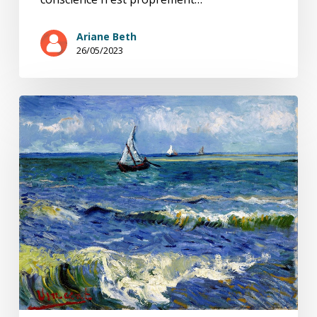
Ariane Beth
26/05/2023
Gai
savoir
(18/20)
Sa
torture
sa
volupté