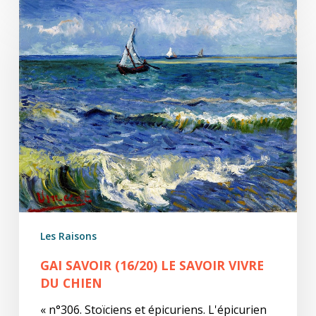
Gai
savoir
(16/20)
Le
savoir
vivre
du
chien
Les Raisons
GAI SAVOIR (16/20) LE SAVOIR VIVRE
DU CHIEN
« n°306. Stoïciens et épicuriens. L'épicurien