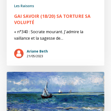
Les Raisons
GAI SAVOIR (18/20) SA TORTURE SA
VOLUPTÉ
« n°340 : Socrate mourant. J'admire la
vaillance et la sagesse de…
Ariane Beth
21/05/2023
Gai
savoir
(17/20)
Apprendre
à
aimer