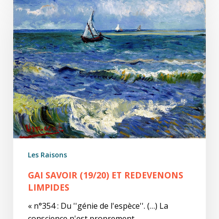
savoir
(19/20)
Et
redevenons
limpides
Les Raisons
GAI SAVOIR (19/20) ET REDEVENONS
LIMPIDES
« n°354 : Du ''génie de l'espèce''. (…) La
conscience n'est proprement…