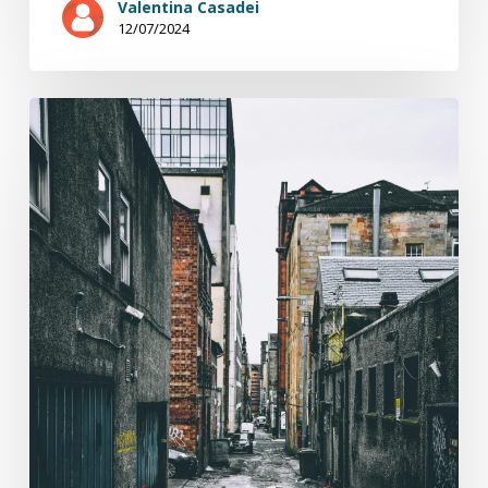
Valentina Casadei
12/07/2024
Sans
toit
ni
toi
3/8