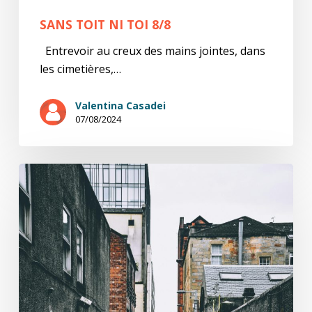
SANS TOIT NI TOI 8/8
Entrevoir au creux des mains jointes, dans
les cimetières,…
Valentina Casadei
07/08/2024
Sans
toit
ni
toi
7/8