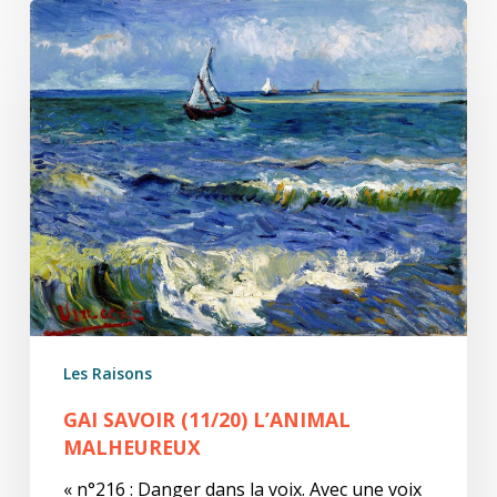
Gai
savoir
(11/20)
L’animal
malheureux
Les Raisons
GAI SAVOIR (11/20) L’ANIMAL
MALHEUREUX
« n°216 : Danger dans la voix. Avec une voix