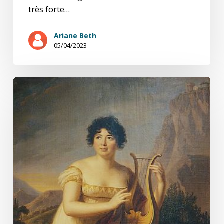
très forte…
Ariane Beth
05/04/2023
L’indépendante
(5/5)
Les
enfants
et
les
sages