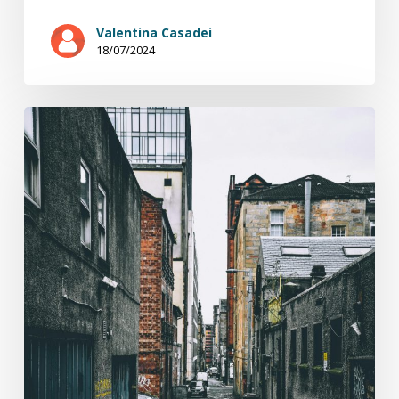
Valentina Casadei
18/07/2024
Sans
toit
ni
toi
4/8