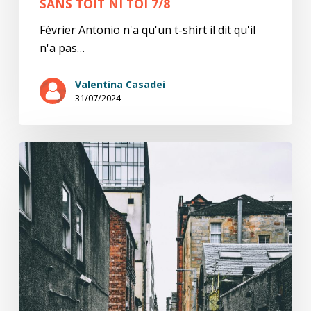
SANS TOIT NI TOI 7/8
Février Antonio n'a qu'un t-shirt il dit qu'il
n'a pas…
Valentina Casadei
31/07/2024
Sans
toit
ni
toi
6/7