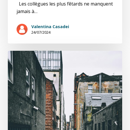
Les collègues les plus fêtards ne manquent
jamais à…
Valentina Casadei
24/07/2024
Sans
toit
ni
toi
5/8