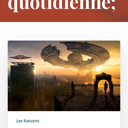
quotidienne;
L’Intelligence
Artificielle
et
Nous
(1/7)
Les Raisons