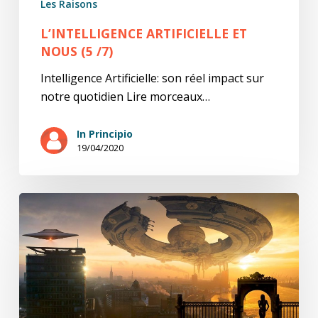
Les Raisons
L’INTELLIGENCE ARTIFICIELLE ET
NOUS (5 /7)
Intelligence Artificielle: son réel impact sur
notre quotidien Lire morceaux…
In Principio
19/04/2020
L’Intelligence
artificielle
et
nous
(3
et
4