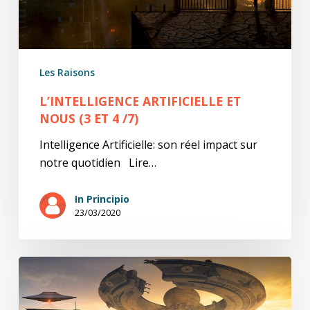
/7)
Les Raisons
L’INTELLIGENCE ARTIFICIELLE ET
NOUS (3 ET 4 /7)
Intelligence Artificielle: son réel impact sur
notre quotidien Lire…
In Principio
23/03/2020
L’Intelligence
artificielle
et