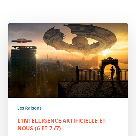
L’Intelligence
Artificielle
et
Nous
(6
et
7
/7)
Les Raisons
L’INTELLIGENCE ARTIFICIELLE ET
NOUS (6 ET 7 /7)