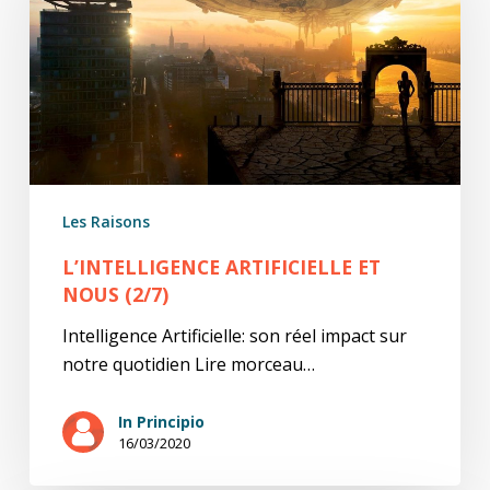
Nous
(2/7)
Les Raisons
L’INTELLIGENCE ARTIFICIELLE ET
NOUS (2/7)
Intelligence Artificielle: son réel impact sur
notre quotidien Lire morceau…
In Principio
16/03/2020