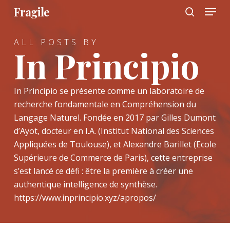
Menu
Skip
Fragile
to
search
main
ALL POSTS BY
content
In Principio
In Principio se présente comme un laboratoire de
recherche fondamentale en Compréhension du
Langage Naturel. Fondée en 2017 par Gilles Dumont
d’Ayot, docteur en I.A. (Institut National des Sciences
Appliquées de Toulouse), et Alexandre Barillet (Ecole
Supérieure de Commerce de Paris), cette entreprise
s’est lancé ce défi : être la première à créer une
authentique intelligence de synthèse.
https://www.inprincipio.xyz/apropos/