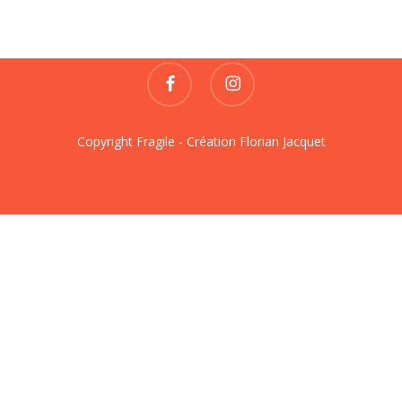
contact@fragile-revue.fr
facebook
instagram
Copyright Fragile - Création
Florian Jacquet