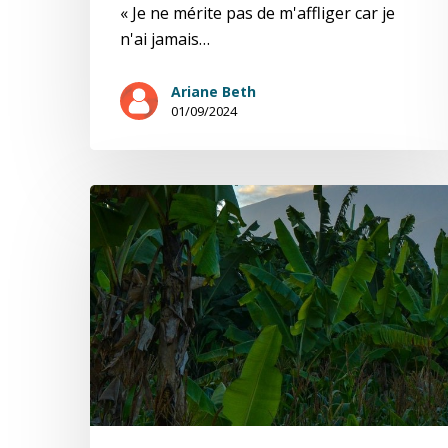
« Je ne mérite pas de m'affliger car je
n'ai jamais…
Ariane Beth
01/09/2024
Rwanda,
le
prix
à
payer