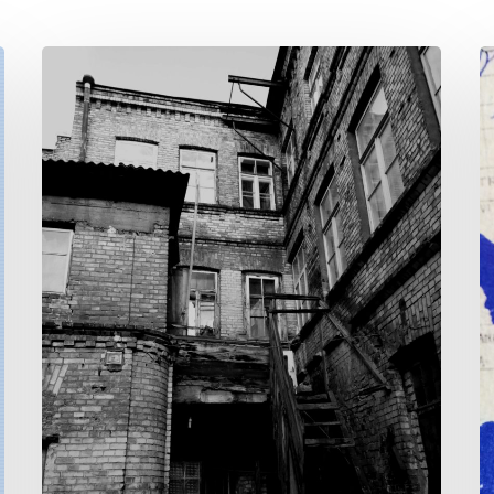
Premières
L
armes
g