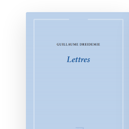
Lettres
Hit enter to search or ESC to close