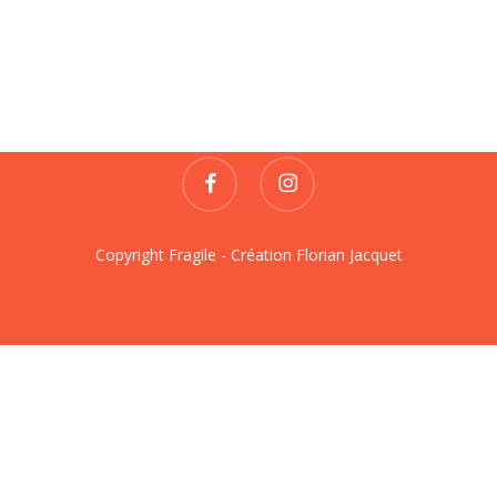
Fragile
REVUE DE CRÉATIONS
contact@fragile-revue.fr
facebook
instagram
Copyright Fragile - Création
Florian Jacquet