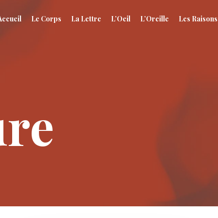
Accueil
Le Corps
La Lettre
L’Oeil
L’Oreille
Les Raisons
ure