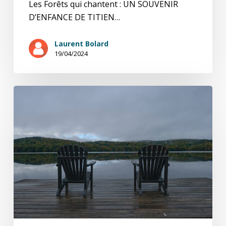
Les Forêts qui chantent : UN SOUVENIR
D’ENFANCE DE TITIEN…
Laurent Bolard
19/04/2024
un
livre
des
traces
7/10